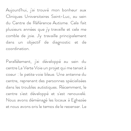
Aujourd'hui, j'ai trouvé mon bonheur aux
Cliniques Universitaires Saint-Luc, au sein
du Centre de Référence Autisme. Cela fait
plusieurs années que j'y travaille et cela me
comble de joie. J'y travaille principalement
dans un objectif de diagnostic et de
coordination.
Parallèlement, j'ai développé au sein du
centre La Verte Voie un projet qui me tenait à
coeur : la petite voie bleue. Une antenne du
centre, reprenant des personnes spécialisées
dans les troubles autistiques. Récemment, le
centre s'est développé et s'est renouvelé.
Nous avons déménagé les locaux à Eghezée
et nous avons pris le temps de le repenser. Le
centre est devenu celui que vous découvrez
aujourd'hui, le centre PASTEL. Nous
sommes une petite équipe dévouée et