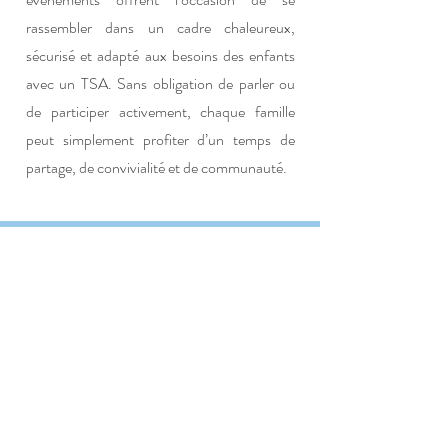
rassembler dans un cadre chaleureux,
sécurisé et adapté aux besoins des enfants
avec un TSA. Sans obligation de parler ou
de participer activement, chaque famille
peut simplement profiter d’un temps de
partage, de convivialité et de communauté.
Ils nous ont déjà fait confiance :
La fondation ROGER DE
SPOELBERCH
Grâce à son précieux soutien, nous