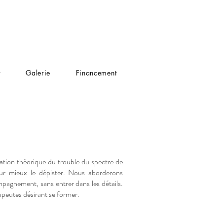
t
Galerie
Financement
ation théorique du trouble du spectre de
pour mieux le dépister. Nous aborderons
mpagnement, sans entrer dans les détails.
apeutes désirant se former.