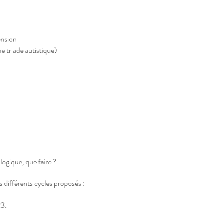
ension
e triade autistique)
logique, que faire ?
s différents cycles proposés :
23.