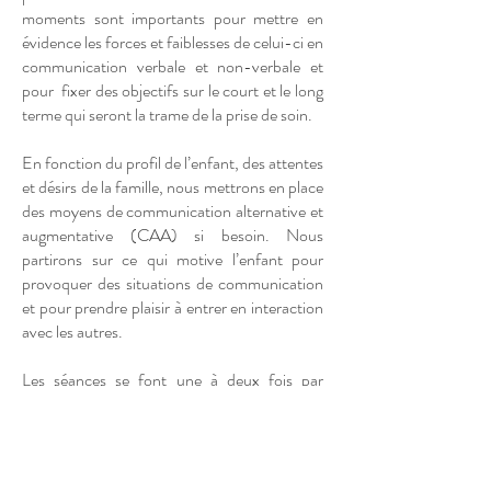
moments sont importants pour mettre en
évidence les forces et faiblesses de celui-ci en
communication verbale et non-verbale et
pour fixer des objectifs sur le court et le long
terme qui seront la trame de la prise de soin.
En fonction du profil de l’enfant, des attentes
et désirs de la famille, nous mettrons en place
des moyens de communication alternative et
augmentative (CAA) si besoin. Nous
partirons sur ce qui motive l’enfant pour
provoquer des situations de communication
et pour prendre plaisir à entrer en interaction
avec les autres.
Les séances se font une à deux fois par
semaine. Dans la mesure du possible, les
parents y sont conviés afin d’être partenaires
de la prise en charge et viser une
généralisation en dehors du cabinet. Le/la