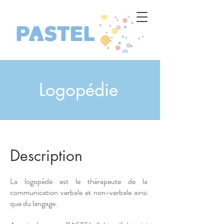
Logopédie
Description
La logopède est le thérapeute de la
communication verbale et non-verbale ainsi
que du langage.